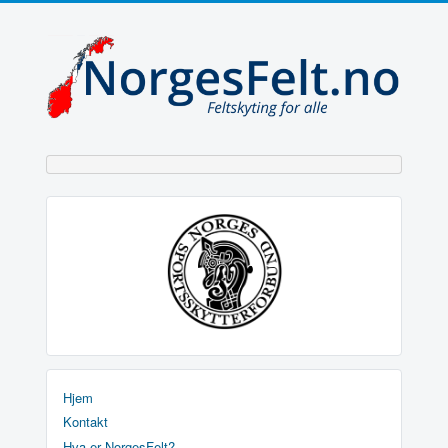
Hjem
Kontakt
Hva er NorgesFelt?