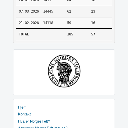
24.01.2026
14117
64
18
07.03.2026
14445
62
23
21.02.2026
14118
59
16
TOTAL
185
57
Hjem
Kontakt
Hva er NorgesFelt?
Arrangere NorgesFelt stevne?