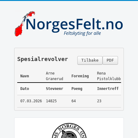
Spesialrevolver
Tilbake
PDF
Arne
Rena
Navn
Forening
Granerud
Pistolklubb
Dato
Stevnenr
Poeng
Innertreff
07.03.2026
14825
64
23