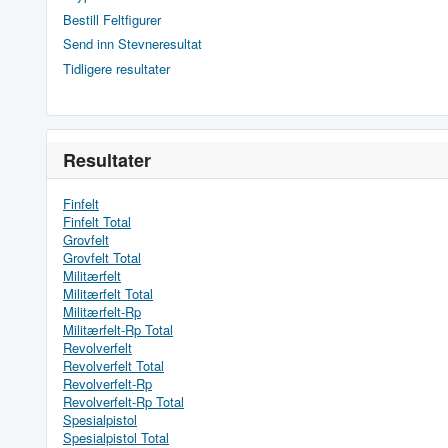
Bestill Feltfigurer
Send inn Stevneresultat
Tidligere resultater
Resultater
Finfelt
Finfelt Total
Grovfelt
Grovfelt Total
Militærfelt
Militærfelt Total
Militærfelt-Rp
Militærfelt-Rp Total
Revolverfelt
Revolverfelt Total
Revolverfelt-Rp
Revolverfelt-Rp Total
Spesialpistol
Spesialpistol Total