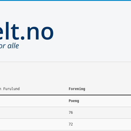
h Furulund
Forening
Poeng
76
72