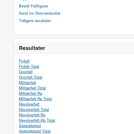
Bestill Feltfigurer
Send inn Stevneresultat
Tidligere resultater
Resultater
Finfelt
Finfelt Total
Grovfelt
Grovfelt Total
Militærfelt
Militærfelt Total
Militærfelt-Rp
Militærfelt-Rp Total
Revolverfelt
Revolverfelt Total
Revolverfelt-Rp
Revolverfelt-Rp Total
Spesialpistol
Spesialpistol Total