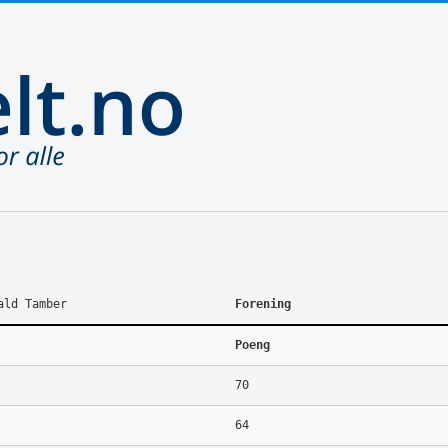
ald Tamber
Forening
Poeng
70
64