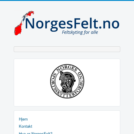
Hjem
Kontakt
Hva er NorgesFelt?