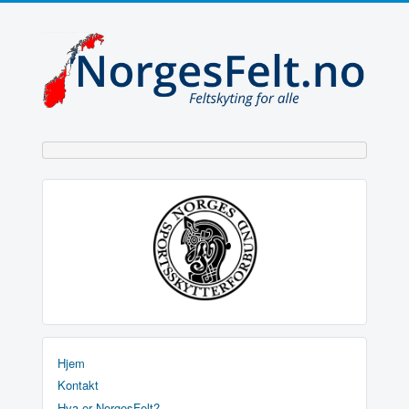
Hjem
Kontakt
Hva er NorgesFelt?