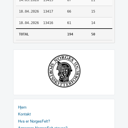
14.03.2026
13415
67
21
18.04.2026
13417
66
15
18.04.2026
13416
61
14
TOTAL
194
50
Hjem
Kontakt
Hva er NorgesFelt?
Arrangere NorgesFelt stevne?