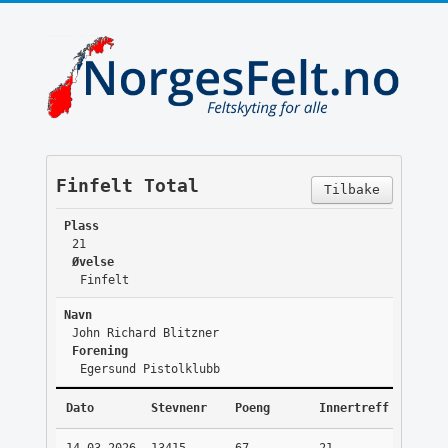
Finfelt Total
Tilbake
Plass
21
Øvelse
Finfelt
Navn
John Richard Blitzner
Forening
Egersund Pistolklubb
Dato
Stevnenr
Poeng
Innertreff