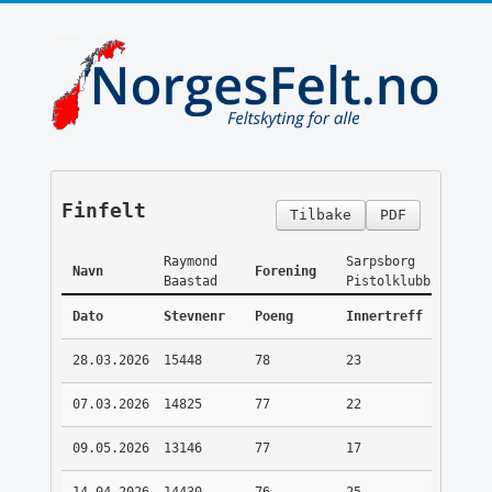
Finfelt
Tilbake
PDF
Raymond
Sarpsborg
Navn
Forening
Baastad
Pistolklubb
Dato
Stevnenr
Poeng
Innertreff
28.03.2026
15448
78
23
07.03.2026
14825
77
22
09.05.2026
13146
77
17