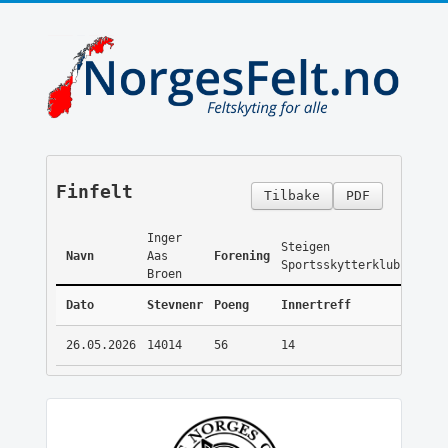
Finfelt
Tilbake
PDF
Inger
Steigen
Navn
Aas
Forening
Sportsskytterklubb
Broen
Dato
Stevnenr
Poeng
Innertreff
26.05.2026
14014
56
14