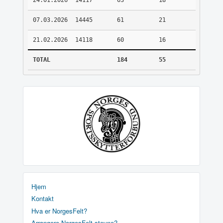
24.01.2026
14117
63
18
07.03.2026
14445
61
21
21.02.2026
14118
60
16
TOTAL
184
55
Hjem
Kontakt
Hva er NorgesFelt?
Arrangere NorgesFelt stevne?