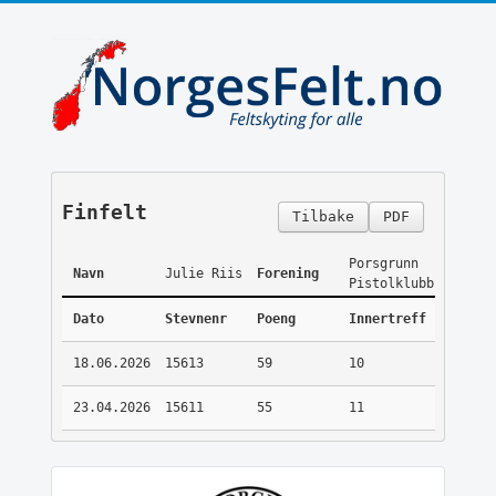
Finfelt
Tilbake
PDF
Porsgrunn
Navn
Julie Riis
Forening
Pistolklubb
Dato
Stevnenr
Poeng
Innertreff
18.06.2026
15613
59
10
23.04.2026
15611
55
11