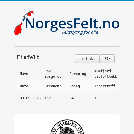
Finfelt
Tilbake
PDF
Roy
Kvæfjord
Navn
Forening
Bergersen
pistolklubb
Dato
Stevnenr
Poeng
Innertreff
09.05.2026
15711
54
15