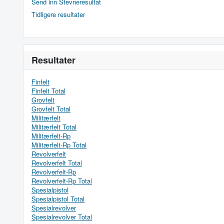
Send inn Stevneresultat
Tidligere resultater
Resultater
Finfelt
Finfelt Total
Grovfelt
Grovfelt Total
Militærfelt
Militærfelt Total
Militærfelt-Rp
Militærfelt-Rp Total
Revolverfelt
Revolverfelt Total
Revolverfelt-Rp
Revolverfelt-Rp Total
Spesialpistol
Spesialpistol Total
Spesialrevolver
Spesialrevolver Total