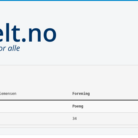
lemensen
Forening
Poeng
34