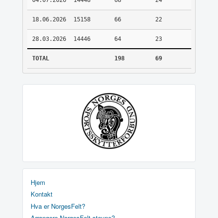
04.07.2026
14448
68
24
18.06.2026
15158
66
22
28.03.2026
14446
64
23
TOTAL
198
69
Hjem
Kontakt
Hva er NorgesFelt?
Arrangere NorgesFelt stevne?