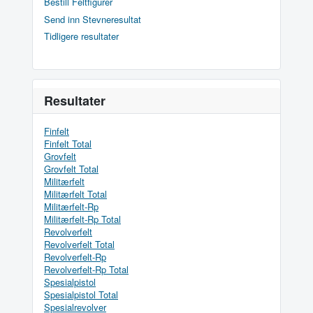
Bestill Feltfigurer
Send inn Stevneresultat
Tidligere resultater
Resultater
Finfelt
Finfelt Total
Grovfelt
Grovfelt Total
Militærfelt
Militærfelt Total
Militærfelt-Rp
Militærfelt-Rp Total
Revolverfelt
Revolverfelt Total
Revolverfelt-Rp
Revolverfelt-Rp Total
Spesialpistol
Spesialpistol Total
Spesialrevolver