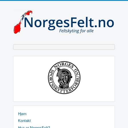
Hjem
Kontakt
Hva er NorgesFelt?