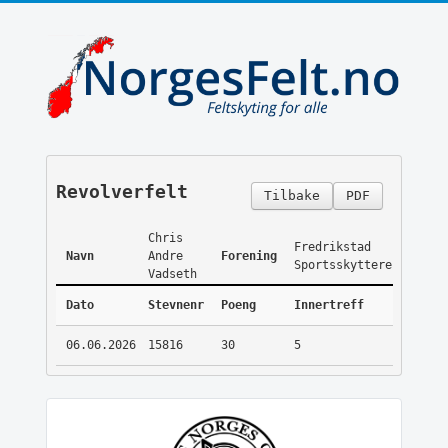
Revolverfelt
Tilbake
PDF
Chris
Fredrikstad
Navn
Andre
Forening
Sportsskyttere
Vadseth
Dato
Stevnenr
Poeng
Innertreff
06.06.2026
15816
30
5