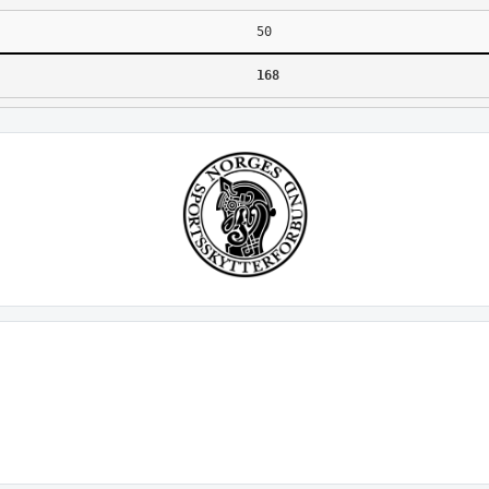
50
168