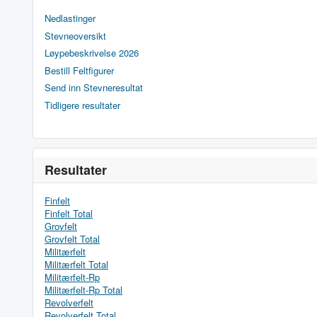
Nedlastinger
Stevneoversikt
Løypebeskrivelse 2026
Bestill Feltfigurer
Send inn Stevneresultat
Tidligere resultater
Resultater
Finfelt
Finfelt Total
Grovfelt
Grovfelt Total
Militærfelt
Militærfelt Total
Militærfelt-Rp
Militærfelt-Rp Total
Revolverfelt
Revolverfelt Total