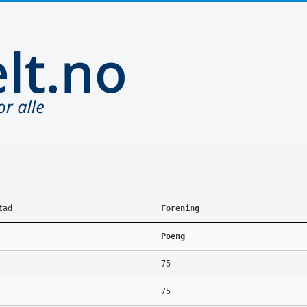
tad
Forening
Poeng
75
75