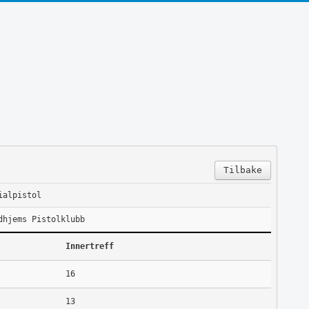
Tilbake
ialpistol
dhjems Pistolklubb
Innertreff
16
13