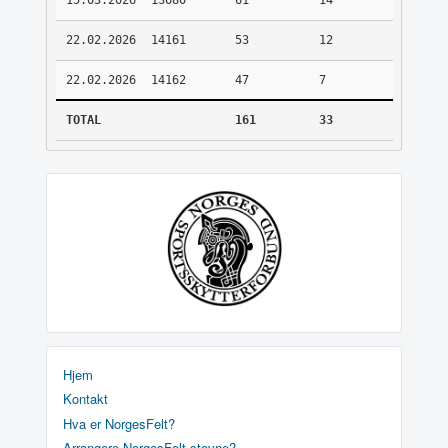
15.03.2026
13680
61
14
22.02.2026
14161
53
12
22.02.2026
14162
47
7
TOTAL
161
33
Hjem
Kontakt
Hva er NorgesFelt?
Arrangere NorgesFelt stevne?