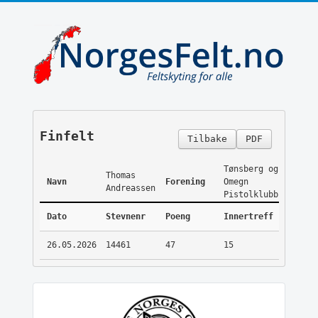
Finfelt
Tilbake
PDF
Tønsberg og
Thomas
Navn
Forening
Omegn
Andreassen
Pistolklubb
Dato
Stevnenr
Poeng
Innertreff
26.05.2026
14461
47
15