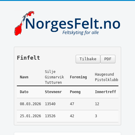
Finfelt
Tilbake
PDF
Silje
Haugesund
Navn
Gismarvik
Forening
Pistolklubb
Tutturen
Dato
Stevnenr
Poeng
Innertreff
08.03.2026
13540
47
12
25.01.2026
13526
42
3