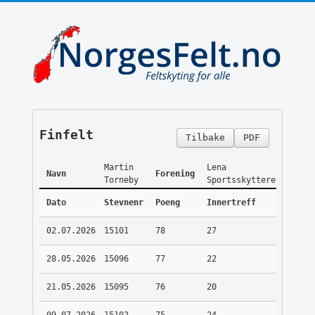
Finfelt
Tilbake
PDF
Martin
Lena
Navn
Forening
Torneby
Sportsskyttere
Dato
Stevnenr
Poeng
Innertreff
02.07.2026
15101
78
27
28.05.2026
15096
77
22
21.05.2026
15095
76
20