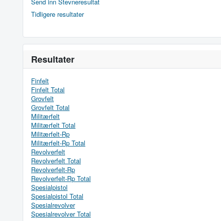
Send inn Stevneresultat
Tidligere resultater
Resultater
Finfelt
Finfelt Total
Grovfelt
Grovfelt Total
Militærfelt
Militærfelt Total
Militærfelt-Rp
Militærfelt-Rp Total
Revolverfelt
Revolverfelt Total
Revolverfelt-Rp
Revolverfelt-Rp Total
Spesialpistol
Spesialpistol Total
Spesialrevolver
Spesialrevolver Total