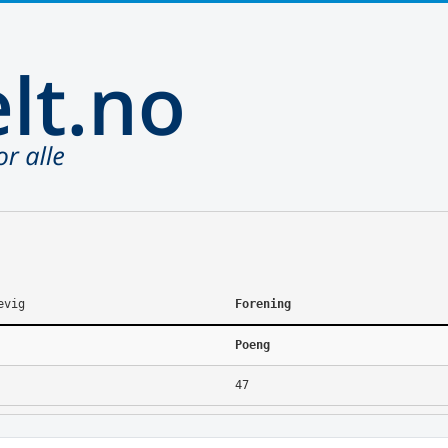
evig
Forening
Poeng
47