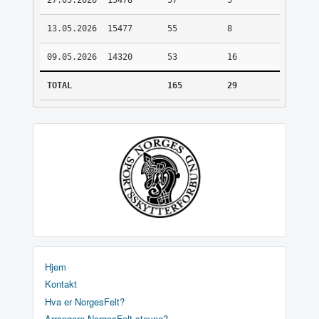
27.05.2026
15478
57
5
13.05.2026
15477
55
8
09.05.2026
14320
53
16
TOTAL
165
29
Hjem
Kontakt
Hva er NorgesFelt?
Arrangere NorgesFelt stevne?