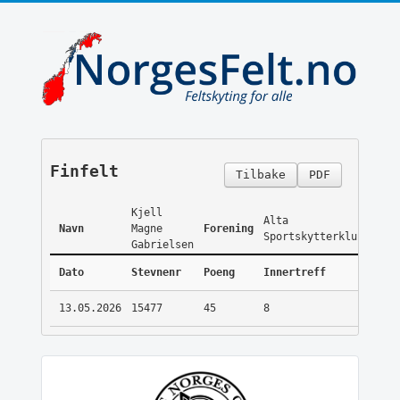
Finfelt
Tilbake
PDF
Kjell
Alta
Navn
Magne
Forening
Sportskytterklubb
Gabrielsen
Dato
Stevnenr
Poeng
Innertreff
13.05.2026
15477
45
8