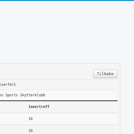
Tilbake
lverfelt
es Sports Skytterklubb
Innertreff
16
10