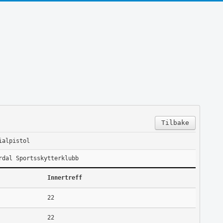
Tilbake
ialpistol
rdal Sportsskytterklubb
Innertreff
22
22