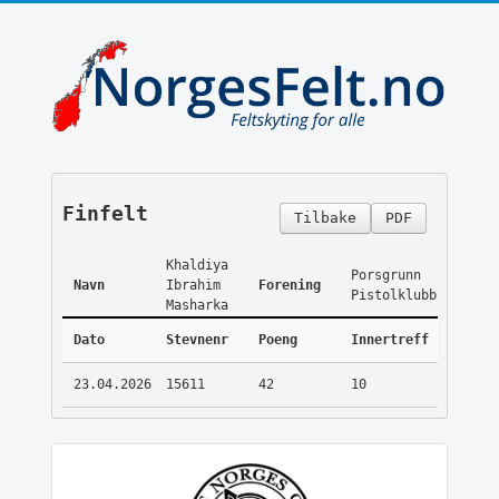
Finfelt
Tilbake
PDF
Khaldiya
Porsgrunn
Navn
Ibrahim
Forening
Pistolklubb
Masharka
Dato
Stevnenr
Poeng
Innertreff
23.04.2026
15611
42
10