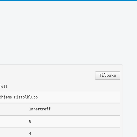
Tilbake
felt
dhjems Pistolklubb
Innertreff
8
4