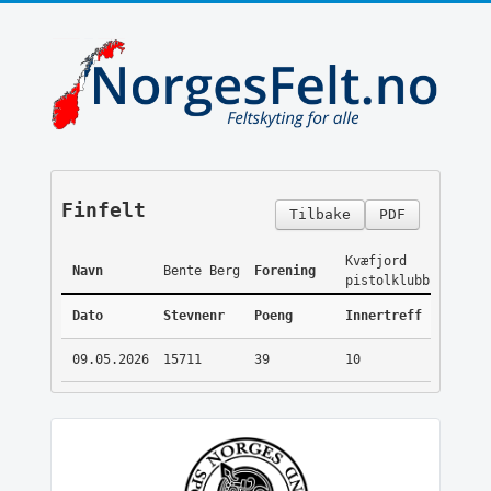
Finfelt
Tilbake
PDF
Kvæfjord
Navn
Bente Berg
Forening
pistolklubb
Dato
Stevnenr
Poeng
Innertreff
09.05.2026
15711
39
10