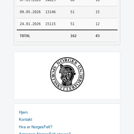
07.03.2026
14825
60
16
09.05.2026
13146
51
15
24.01.2026
15115
51
12
TOTAL
162
43
Hjem
Kontakt
Hva er NorgesFelt?
Arrangere NorgesFelt stevne?