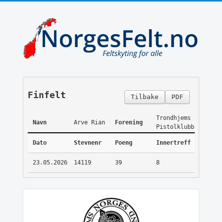
Finfelt
Tilbake
PDF
Trondhjems
Navn
Arve Rian
Forening
Pistolklubb
Dato
Stevnenr
Poeng
Innertreff
23.05.2026
14119
39
8