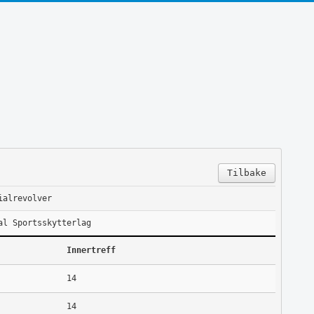
Tilbake
ialrevolver
al Sportsskytterlag
Innertreff
14
14