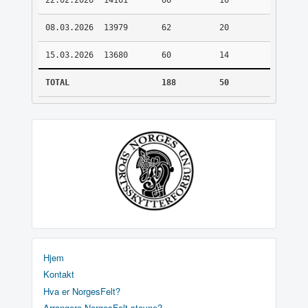
22.02.2026
14161
66
16
08.03.2026
13979
62
20
15.03.2026
13680
60
14
TOTAL
188
50
Hjem
Kontakt
Hva er NorgesFelt?
Arrangere NorgesFelt stevne?