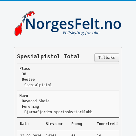
Spesialpistol Total
Tilbake
Plass
38
Øvelse
Spesialpistol
Navn
Raymond Skeie
Forening
Bjørnafjorden sportsskyttarklubb
Dato
Stevnenr
Poeng
Innertreff