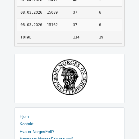
02.04.2026
15471
40
7
08.03.2026
15089
37
6
08.03.2026
15162
37
6
TOTAL
114
19
Hjem
Kontakt
Hva er NorgesFelt?
Arrangere NorgesFelt stevne?