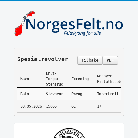
Spesialrevolver
Tilbake
PDF
Knut-
Nesbyen
Navn
Torger
Forening
Pistolklubb
Stensrud
Dato
Stevnenr
Poeng
Innertreff
30.05.2026
15066
61
17