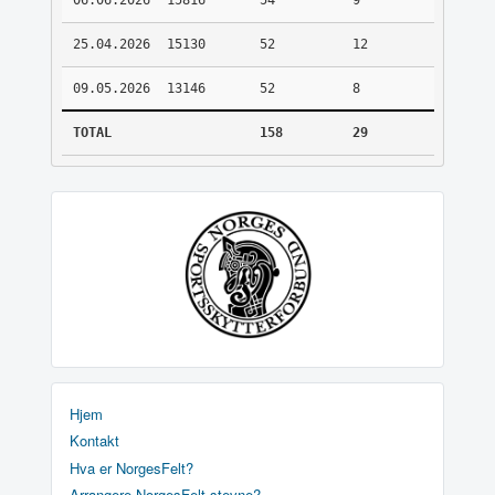
06.06.2026
15816
54
9
25.04.2026
15130
52
12
09.05.2026
13146
52
8
TOTAL
158
29
Hjem
Kontakt
Hva er NorgesFelt?
Arrangere NorgesFelt stevne?