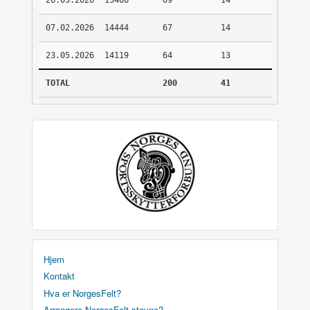
26.03.2026
15406
69
14
07.02.2026
14444
67
14
23.05.2026
14119
64
13
TOTAL
200
41
Hjem
Kontakt
Hva er NorgesFelt?
Arrangere NorgesFelt stevne?