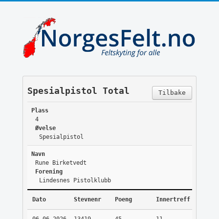
Spesialpistol Total
Tilbake
Plass
4
Øvelse
Spesialpistol
Navn
Rune Birketvedt
Forening
Lindesnes Pistolklubb
Dato
Stevnenr
Poeng
Innertreff