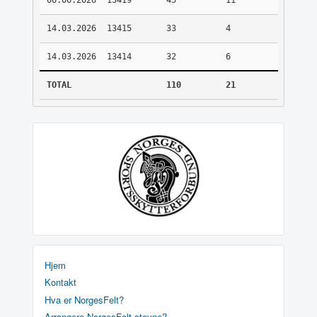
06.06.2026
13419
45
11
14.03.2026
13415
33
4
14.03.2026
13414
32
6
TOTAL
110
21
Hjem
Kontakt
Hva er NorgesFelt?
Arrangere NorgesFelt stevne?