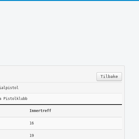
Tilbake
ialpistol
a Pistolklubb
Innertreff
16
19