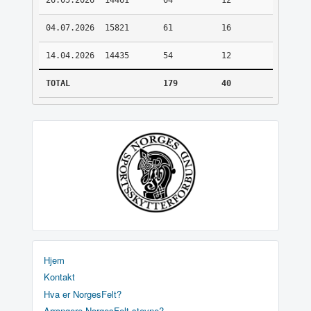
26.05.2026
14461
64
12
04.07.2026
15821
61
16
14.04.2026
14435
54
12
TOTAL
179
40
Hjem
Kontakt
Hva er NorgesFelt?
Arrangere NorgesFelt stevne?