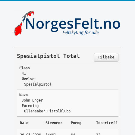
Spesialpistol Total
Tilbake
Plass
41
Øvelse
Spesialpistol
Navn
John Enger
Forening
Ullensaker Pistolklubb
Dato
Stevnenr
Poeng
Innertreff