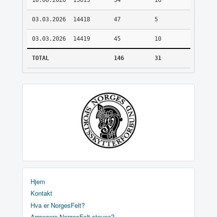
18.06.2026
15613
54
16
03.03.2026
14418
47
5
03.03.2026
14419
45
10
TOTAL
146
31
Hjem
Kontakt
Hva er NorgesFelt?
Arrangere NorgesFelt stevne?