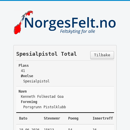
Spesialpistol Total
Tilbake
Plass
41
Øvelse
Spesialpistol
Navn
Kenneth Folkestad Goa
Forening
Porsgrunn Pistolklubb
Dato
Stevnenr
Poeng
Innertreff