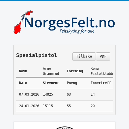
Spesialpistol
Tilbake
PDF
Arne
Rena
Navn
Forening
Granerud
Pistolklubb
Dato
Stevnenr
Poeng
Innertreff
07.03.2026
14825
63
14
24.01.2026
15115
55
20