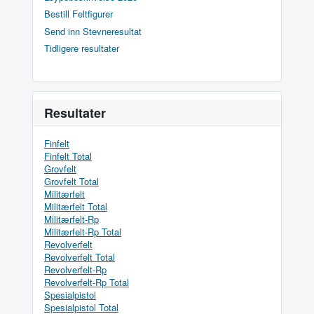
Bestill Feltfigurer
Send inn Stevneresultat
Tidligere resultater
Resultater
Finfelt
Finfelt Total
Grovfelt
Grovfelt Total
Militærfelt
Militærfelt Total
Militærfelt-Rp
Militærfelt-Rp Total
Revolverfelt
Revolverfelt Total
Revolverfelt-Rp
Revolverfelt-Rp Total
Spesialpistol
Spesialpistol Total