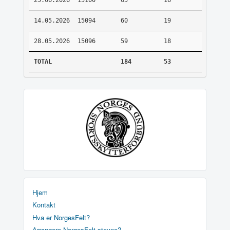
25.06.2026
15100
65
16
14.05.2026
15094
60
19
28.05.2026
15096
59
18
TOTAL
184
53
Hjem
Kontakt
Hva er NorgesFelt?
Arrangere NorgesFelt stevne?