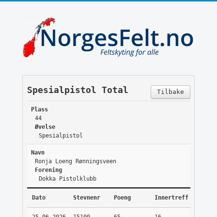
Spesialpistol Total
Tilbake
Plass
44
Øvelse
Spesialpistol
Navn
Ronja Loeng Rønningsveen
Forening
Dokka Pistolklubb
Dato
Stevnenr
Poeng
Innertreff