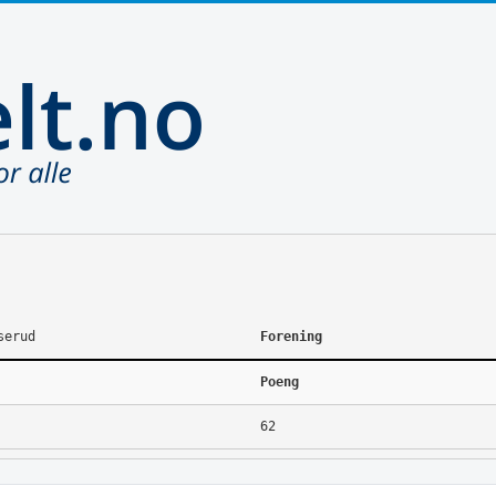
serud
Forening
Poeng
62