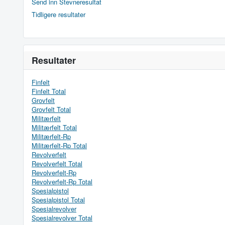
Send inn Stevneresultat
Tidligere resultater
Resultater
Finfelt
Finfelt Total
Grovfelt
Grovfelt Total
Militærfelt
Militærfelt Total
Militærfelt-Rp
Militærfelt-Rp Total
Revolverfelt
Revolverfelt Total
Revolverfelt-Rp
Revolverfelt-Rp Total
Spesialpistol
Spesialpistol Total
Spesialrevolver
Spesialrevolver Total