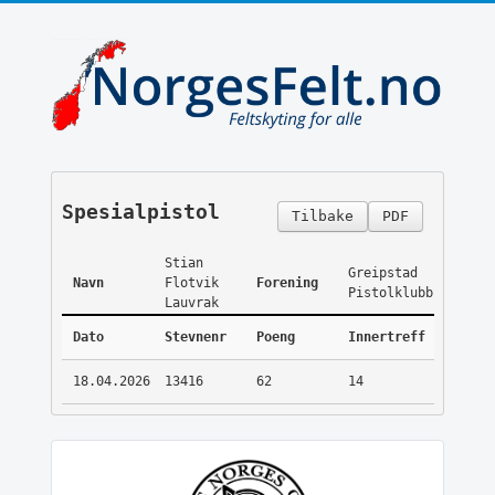
Spesialpistol
Tilbake
PDF
Stian
Greipstad
Navn
Flotvik
Forening
Pistolklubb
Lauvrak
Dato
Stevnenr
Poeng
Innertreff
18.04.2026
13416
62
14